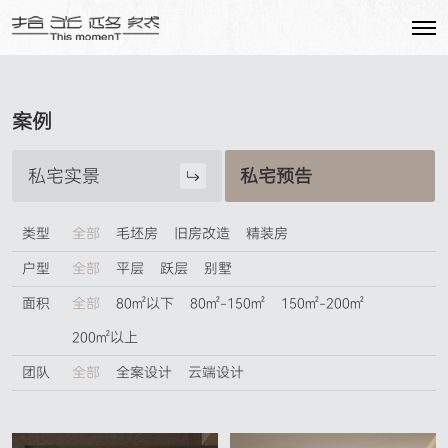
案例
私宅实景
私宅预告
类型
全部
毛坯房
旧房改造
精装房
户型
全部
平层
跃层
别墅
面积
全部
80㎡以下
80㎡-150㎡
150㎡-200㎡
200㎡以上
团队
全部
全案设计
云端设计