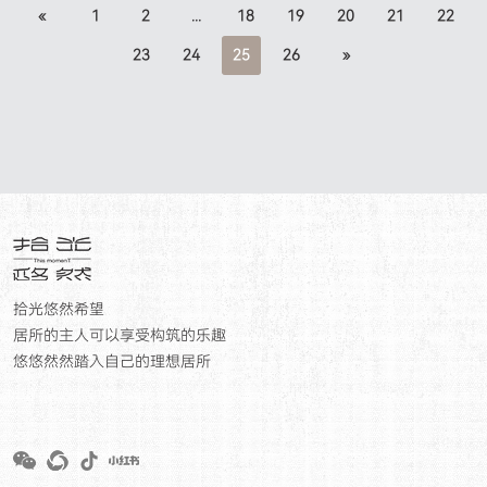
«
1
2
...
18
19
20
21
22
23
24
25
26
»
拾光悠然希望

居所的主人可以享受构筑的乐趣

悠悠然然踏入自己的理想居所